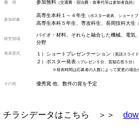
参加無料
費 用
（交通費・宿泊費・食事代等は参加者負担）
高専生本科１～４年生
（ポスター発表、ショートプ
参加対象
高専生本科５年生、専攻科生、長岡技科大生
バイオ・材料、それらと融合した機械、電気
研究領域
分野
発表形式
１）ショートプレゼンテーション
（英語スライド
２）ポスター発表
（プレゼン５分、質疑応答５分）
※発表時間は応募者の人数によって変更の場合が
優秀賞 他、数件の賞を予定
その他
チラシデータはこちら ＞＞
dow