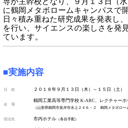
専が主幹校となり、９月１３日（水
に鶴岡メタボロームキャンパスで
日々積み重ねた研究成果を発表し
を行い、サイエンスの楽しさを発
ています。
■実
施内
容
２０１８年９月１３日（木）～１５日（土）
日 程
鶴岡工業高等専門学校 K-ARC、レクチャーホ
会 場
（山形県鶴岡市覚岸寺水上２４６－２ 鶴岡メタボロー
市内ホテル
宿泊先
（各自手配）