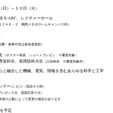
（日）～１０日（火）
 K-ARC、レクチャーホール
上２４６－２ 鶴岡メタボロームキャンパス内）
）
泊費・食事代等は参加者負担）
生
（ポスター発表、ショートプレゼン ※審査対象）
専攻科生、長岡技科大生
（口頭発表 ※審査対象外）
らと融合した機械、電気、情報を含むあらゆる科学と工学
ンテーション
（英語９０秒）
プレゼン５分、質疑応答５分）
の人数によって変更の場合があります。
賞を予定