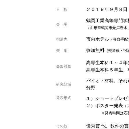
２０１９年９月８日
日 程
鶴岡工業高等専門学校
会 場
（山形県鶴岡市覚岸寺水
市内ホテル
宿泊先
（各自手配
参加無料
費 用
（交通費・宿
高専生本科１～４年
参加対象
高専生本科５年生、
バイオ・材料、それ
研究領域
分野
発表形式
１）ショートプレゼ
２）ポスター発表
（
※発表時間は応募者
優秀賞 他、数件の
その他