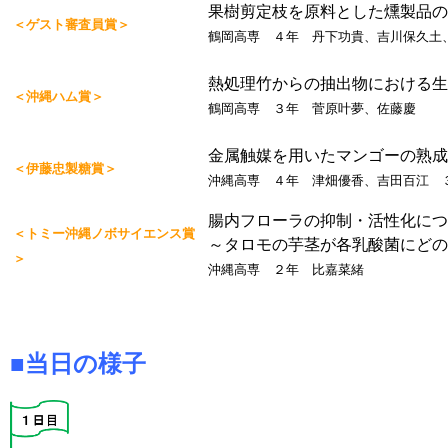
果樹剪定枝を原料とした燻製品の
＜ゲスト審査員賞＞
鶴岡高専 ４年 丹下功貴、吉川保久土
熱処理竹からの抽出物における
＜沖縄ハム賞＞
鶴岡高専 ３年 菅原叶夢、佐藤慶
金属触媒を用いたマンゴーの熟成
＜伊藤忠製糖賞＞
沖縄高専 ４年 津畑優香、吉田百江 
腸内フローラの抑制・活性化につ
＜トミー沖縄ノボサイエンス賞
～タロモの芋茎が各乳酸菌にど
＞
沖縄高専 ２年 比嘉菜緒
■当日の様子