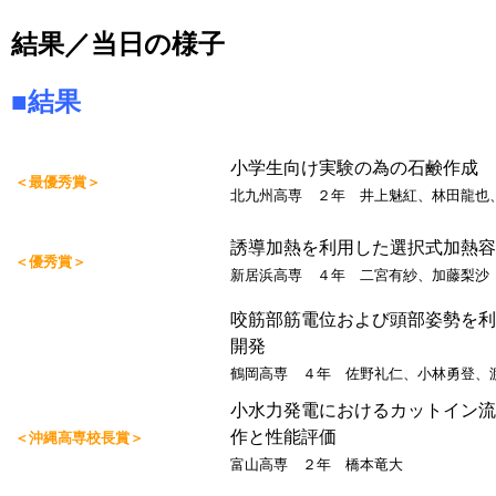
結果／当日の様子
■結果
小学生向け実験の為の石鹸作成
＜最優秀賞＞
北九州高専 ２年 井上魅紅、林田龍也
誘導加熱を利用した選択式加熱容
＜優秀賞＞
新居浜高専 ４年 二宮有紗、加藤梨沙
咬筋部筋電位および頭部姿勢を利
開発
鶴岡高専 ４年 佐野礼仁、小林勇登、
小水力発電におけるカットイン流
作と性能評価
＜沖縄高専校長賞＞
富山高専 ２年 橋本竜大